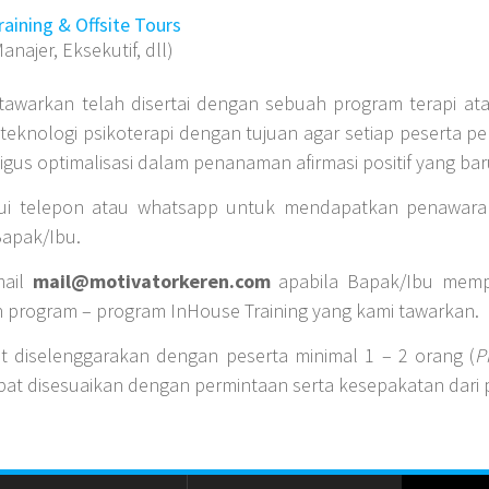
aining & Offsite Tours
anajer, Eksekutif, dll)
awarkan telah disertai dengan sebuah program terapi ata
 teknologi psikoterapi dengan tujuan agar setiap peserta
ligus optimalisasi dalam penanaman afirmasi positif yang bar
alui telepon atau whatsapp untuk mendapatkan penawar
Bapak/Ibu.
mail
mail@motivatorkeren.com
apabila Bapak/Ibu memp
n program – program InHouse Training yang kami tawarkan.
t diselenggarakan dengan peserta minimal 1 – 2 orang (
P
pat disesuaikan dengan permintaan serta kesepakatan dari p