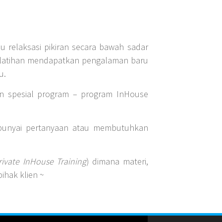
u relaksasi pikiran secara bawah sadar
 pelatihan mendapatkan pengalaman baru
u.
an spesial program – program InHouse
unyai pertanyaan atau membutuhkan
rivate InHouse Training
) dimana materi,
ihak klien ~