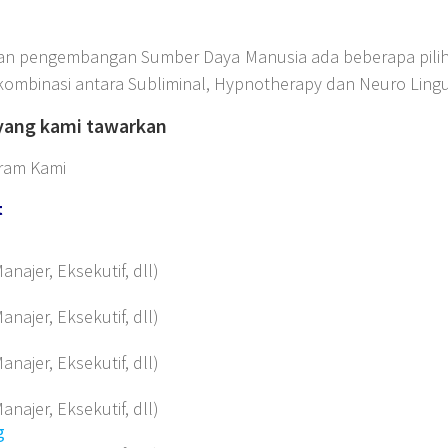
an pengembangan Sumber Daya Manusia ada beberapa pilih
mbinasi antara Subliminal, Hypnotherapy dan Neuro Lingu
 yang kami tawarkan
gram Kami
t
anajer, Eksekutif, dll)
anajer, Eksekutif, dll)
anajer, Eksekutif, dll)
anajer, Eksekutif, dll)
g