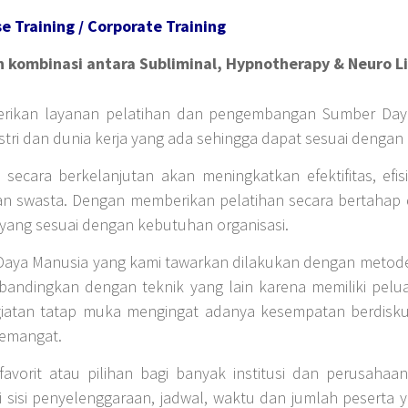
 Training / Corporate Training
 kombinasi antara Subliminal, Hypnotherapy & Neuro L
ikan layanan pelatihan dan pengembangan Sumber Daya
ri dan dunia kerja yang ada sehingga dapat sesuai dengan d
ara berkelanjutan akan meningkatkan efektifitas, efisien
an swasta. Dengan memberikan pelatihan secara bertahap
yang sesuai dengan kebutuhan organisasi.
ya Manusia yang kami tawarkan dilakukan dengan metode 
i dibandingkan dengan teknik yang lain karena memiliki pel
iatan tatap muka mengingat adanya kesempatan berdiskusi
semangat.
avorit atau pilihan bagi banyak institusi dan perusahaa
sisi penyelenggaraan, jadwal, waktu dan jumlah peserta 