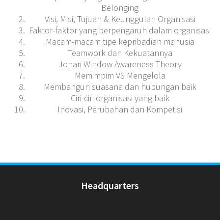
Belonging
Visi, Misi, Tujuan & Keunggulan Organisasi
Faktor-faktor yang berpengaruh dalam organisasi
Macam-macam tipe kepribadian manusia
Teamwork dan Kekuatannya
Johari Window Awareness Theory
Memimpim VS Mengelola
Membangun suasana dan hubungan baik
Ciri-ciri organisasi yang baik
Inovasi, Perubahan dan Kompetisi
Headquarters