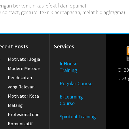
engan berkomunikasi efektif dan optimal
e contact, gesture, teknik pernapasan, melatih diagfragma)
ecent Posts
Services
Motivator Jogja
InHouse
Modern Metode
© 202
Training
usin
Pendekatan
Regular Course
yang Relevan
Motivator Kota
E-Learning
Course
Malang
Profesional dan
Spiritual Training
Komunikatif