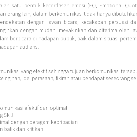
ah satu bentuk kecerdasan emosi (EQ, Emotional Quoti
gan orang lain, dalam berkomunikasi tidak hanya dibutuhkan
ndekatan dengan lawan bicara, kecakapan persuasi d
nginkan dengan mudah, meyakinkan dan diterima oleh la
m berbicara di hadapan publik, baik dalam situasi pertem
hadapan audiens.
nikasi yang efektif sehingga tujuan berkomunikasi tersebu
ginan, ide, perasaan, fikiran atau pendapat seseorang se
munikasi efektif dan optimal
 Skill
ptimal dengan beragam kepribadian
 balik dan kritikan