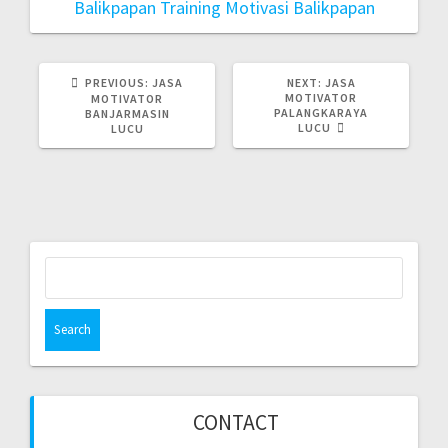
Balikpapan
Training Motivasi Balikpapan
PREVIOUS
NEXT
PREVIOUS:
JASA
NEXT:
JASA
POST:
POST:
MOTIVATOR
MOTIVATOR
PALANGKARAYA
BANJARMASIN
LUCU
LUCU
Search
for:
CONTACT