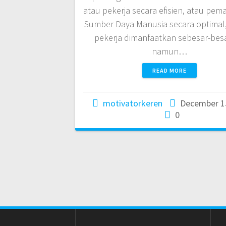
atau pekerja secara efisien, atau pem
Sumber Daya Manusia secara optimal,
pekerja dimanfaatkan sebesar-bes
namun…
READ MORE
motivatorkeren
December 1
0