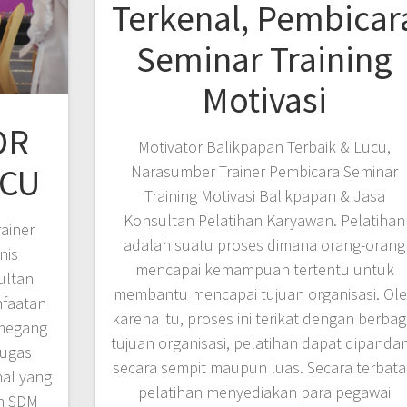
Terkenal, Pembicar
Seminar Training
Motivasi
OR
Motivator Balikpapan Terbaik & Lucu,
UCU
Narasumber Trainer Pembicara Seminar
Training Motivasi Balikpapan & Jasa
Konsultan Pelatihan Karyawan. Pelatihan
ainer
adalah suatu proses dimana orang-orang
nis
mencapai kemampuan tertentu untuk
ultan
membantu mencapai tujuan organisasi. Ol
nfaatan
karena itu, proses ini terikat dengan berbag
emegang
tujuan organisasi, pelatihan dapat dipanda
tugas
secara sempit maupun luas. Secara terbata
hal yang
pelatihan menyediakan para pegawai
an SDM