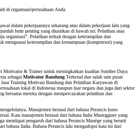
jadi di organisasi/perusahaan Anda
egawai dalam pekerjaannya sekarang atau dalam pekerjaan lain yang
mlah butir penting yang diuraikan di bawah ini: Pelatihan atau
a organisasi”. Pelatihan terkait dengan keterampilan dan
ntuk menguasai keterampilan dan kemampuan (kompetensi) yang
cari Motivator & Trainer untuk meningkatkan kualitas Sumber Daya
sia sebagai
Motivator Bandung
Terkenal dan salah satu pusat
Jasa Training Motivasi Bandung dan Pelatihan Karyawan di
usahaan lokal di Indonesia maupun luar negara dan juga dari sektor
gabung bersama mereka dengan mempercayakan pelatihan dan
engelolanya. Manajemen berasal dari bahasa Perancis kuno
rsal. Kata manajemen berasal dari bahasa Italia Maneggiare yang
uga mendapat pengaruh dari bahasa Perancis Manège yang berarti
ri bahasa Italia. Bahasa Perancis lalu mengadopsi kata ini dari