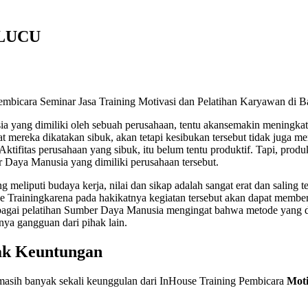
LUCU
mbicara Seminar Jasa Training Motivasi dan Pelatihan Karyawan di 
yang dimiliki oleh sebuah perusahaan, tentu akansemakin meningkatkan 
at mereka dikatakan sibuk, akan tetapi kesibukan tersebut tidak juga m
ifitas perusahaan yang sibuk, itu belum tentu produktif. Tapi, produkt
 Daya Manusia yang dimiliki perusahaan tersebut.
 meliputi budaya kerja, nilai dan sikap adalah sangat erat dan saling t
e Trainingkarena pada hakikatnya kegiatan tersebut akan dapat memberi
ebagai pelatihan Sumber Daya Manusia mengingat bahwa metode yang di
nya gangguan dari pihak lain.
ak Keuntungan
, masih banyak sekali keunggulan dari InHouse Training Pembicara
Mot