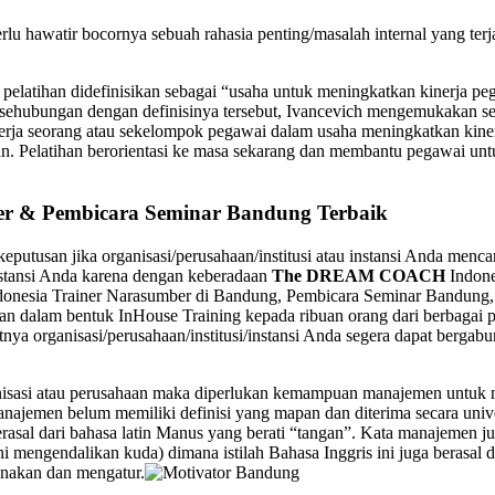
erlu hawatir bocornya sebuah rahasia penting/masalah internal yang ter
 pelatihan didefinisikan sebagai “usaha untuk meningkatkan kinerja p
sehubungan dengan definisinya tersebut, Ivancevich mengemukakan seju
erja seorang atau sekelompok pegawai dalam usaha meningkatkan kinerj
n. Pelatihan berorientasi ke masa sekarang dan membantu pegawai u
ber & Pembicara Seminar Bandung Terbaik
eputusan jika organisasi/perusahaan/institusi atau instansi Anda men
instansi Anda karena dengan keberadaan
The DREAM COACH
Indone
onesia Trainer Narasumber di Bandung, Pembicara Seminar Bandung, 
dalam bentuk InHouse Training kepada ribuan orang dari berbagai per
atnya organisasi/perusahaan/institusi/instansi Anda segera dapat ber
isasi atau perusahaan maka diperlukan kemampuan manajemen untuk m
ajemen belum memiliki definisi yang mapan dan diterima secara unive
asal dari bahasa latin Manus yang berati “tangan”. Kata manajemen j
i mengendalikan kuda) dimana istilah Bahasa Inggris ini juga berasal da
anakan dan mengatur.