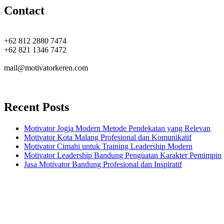
Contact
+62 812 2880 7474
+62 821 1346 7472
mail@motivatorkeren.com
Recent Posts
Motivator Jogja Modern Metode Pendekatan yang Relevan
Motivator Kota Malang Profesional dan Komunikatif
Motivator Cimahi untuk Training Leadership Modern
Motivator Leadership Bandung Penguatan Karakter Pemimpin
Jasa Motivator Bandung Profesional dan Inspiratif
Headquarters
Jl. Perumnas No. 40
Seturan - Sleman,