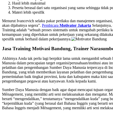
Hasil lebih maksimal
Peserta berasal dari satu organisasi yang sama sehingga tidak p
Materi lebih spesifik
Menurut Ivancevich selaku pakar perilaku dan manajemen organisasi,
akan dijabatnya segera”.
Pembicara
Motivator Jakarta
Selanjutnya, 
Training adalah “sebuah proses sistematis untuk mengubah perilaku k
kemampuan yang diperlukan untuk pekerjaan yang sekarang dilakuka
spesifik untuk berhasil dalam pekerjaannya.
Jasa Training Motivasi Bandung, Trainer Narasum
Akhirnya Anda tak perlu lagi berpikir lama untuk mengambil sebuah k
Manusia dalam pencapaian target organisi/perusahaan/institusi atau 
pelatihan dan pengembangan Sumber Daya Manusia terpercaya di Ind
Bandung, yang telah memberikan layanan pelatihan dan pengembangan 
pemerintahan baik tingkat provinsi, kota dan kabupaten maka kini sa
pengembangan pegawai atau karyawan Anda kepada kami.
Sumber Daya Manusia dengan baik agar dapat mencapai tujuan organ
Ménagement, yang memiliki arti seni melaksanakan dan mengatur. Man
berarti “mengendalikan,” terutamanya “mengendalikan kuda” yang ber
“kepemilikan kuda” (yang berasal dari Bahasa Inggris yang berarti sen
Bahasa Inggris menjadi Ménagement, yang memiliki arti seni melaks