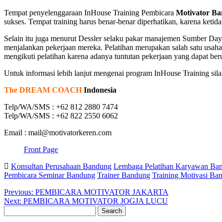
Tempat penyelenggaraan InHouse Training Pembicara
Motivator B
sukses. Tempat training harus benar-benar diperhatikan, karena keti
Selain itu juga menurut Dessler selaku pakar manajemen Sumber Day
menjalankan pekerjaan mereka. Pelatihan merupakan salah satu usa
mengikuti pelatihan karena adanya tuntutan pekerjaan yang dapat beru
Untuk informasi lebih lanjut mengenai program InHouse Training sil
The DREAM COACH
Indonesia
Telp/WA/SMS : +62 812 2880 7474
Telp/WA/SMS : +62 822 2550 6062
Email : mail@motivatorkeren.com
Front Page
Konsultan Perusahaan Bandung
Lembaga Pelatihan Karyawan Ba
Pembicara Seminar Bandung
Trainer Bandung
Training Motivasi Ba
Post
Previous
Previous:
PEMBICARA MOTIVATOR JAKARTA
Next
post:
Next:
PEMBICARA MOTIVATOR JOGJA LUCU
navigation
Search
post:
for: