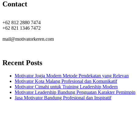
Contact
+62 812 2880 7474
+62 821 1346 7472
mail@motivatorkeren.com
Recent Posts
Motivator Jogja Modern Metode Pendekatan yang Relevan
Motivator Kota Malang Profesional dan Komunikatif
Motivator Cimahi untuk Training Leadership Modern
Motivator Leadership Bandung Penguatan Karakter Pemimpin
Jasa Motivator Bandung Profesional dan Inspiratif
Headquarters
Jl. Perumnas No. 40
Seturan - Sleman,