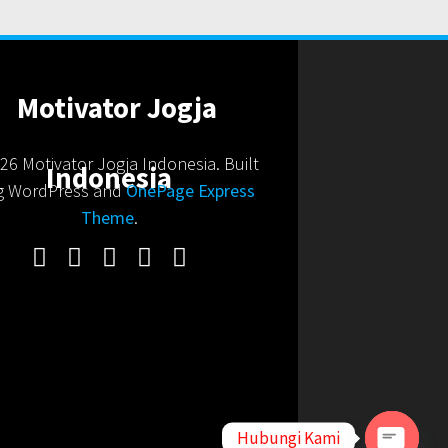
6 Motivator Jogja Indonesia. Built
g WordPress and
OnePage Express
Theme
.
Hubungi Kami