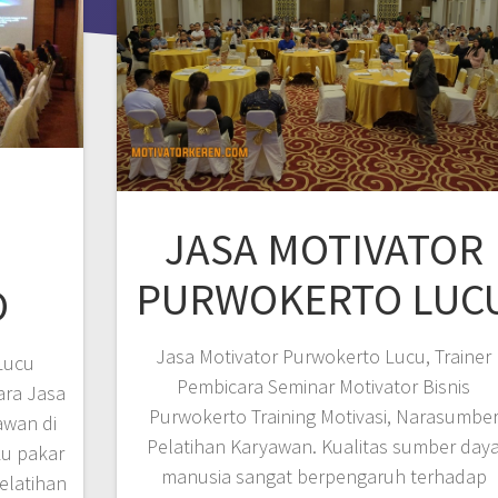
JASA MOTIVATOR
PURWOKERTO LUC
O
Jasa Motivator Purwokerto Lucu, Trainer
Lucu
Pembicara Seminar Motivator Bisnis
ara Jasa
Purwokerto Training Motivasi, Narasumbe
awan di
Pelatihan Karyawan. Kualitas sumber day
ku pakar
manusia sangat berpengaruh terhadap
elatihan