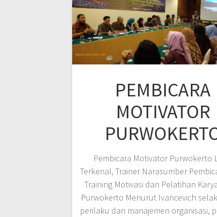
PEMBICARA
MOTIVATOR
PURWOKERT
Pembicara Motivator Purwokerto 
Terkenal, Trainer Narasumber Pembic
Training Motivasi dan Pelatihan Kary
Purwokerto Menurut Ivancevich sela
perilaku dan manajemen organisasi, p