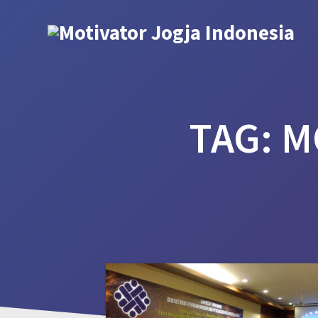
Skip
to
content
TAG:
M