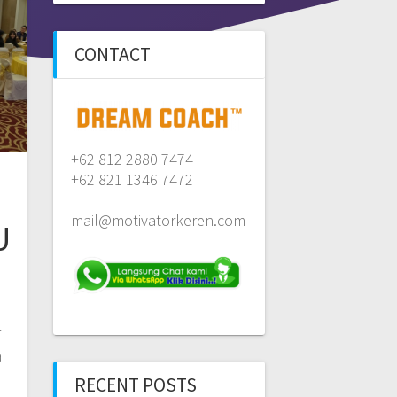
CONTACT
+62 812 2880 7474
+62 821 1346 7472
mail@motivatorkeren.com
U
r
a
RECENT POSTS