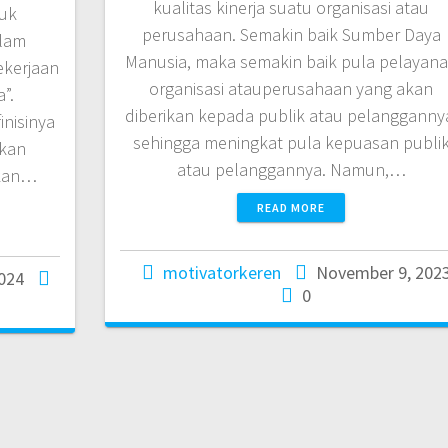
kualitas kinerja suatu organisasi atau
tuk
perusahaan. Semakin baik Sumber Daya
alam
Manusia, maka semakin baik pula pelayan
ekerjaan
organisasi atauperusahaan yang akan
”.
diberikan kepada publik atau pelangganny
nisinya
sehingga meningkat pula kepuasan publi
akan
atau pelanggannya. Namun,…
ikan…
READ MORE
motivatorkeren
November 9, 202
2024
0