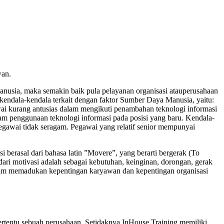
wan.
anusia, maka semakin baik pula pelayanan organisasi atauperusahaan
kendala-kendala terkait dengan faktor Sumber Daya Manusia, yaitu:
awai kurang antusias dalam mengikuti penambahan teknologi informasi
alam penggunaan teknologi informasi pada posisi yang baru. Kendala-
 pegawai tidak seragam. Pegawai yang relatif senior mempunyai
 berasal dari bahasa latin ”Movere”, yang berarti bergerak (To
ari motivasi adalah sebagai kebutuhan, keinginan, dorongan, gerak
alam memadukan kepentingan karyawan dan kepentingan organisasi
tertentu sebuah perusahaan. Setidaknya InHouse Training memiliki