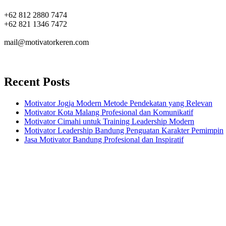
+62 812 2880 7474
+62 821 1346 7472
mail@motivatorkeren.com
Recent Posts
Motivator Jogja Modern Metode Pendekatan yang Relevan
Motivator Kota Malang Profesional dan Komunikatif
Motivator Cimahi untuk Training Leadership Modern
Motivator Leadership Bandung Penguatan Karakter Pemimpin
Jasa Motivator Bandung Profesional dan Inspiratif
Headquarters
Jl. Perumnas No. 40
Seturan - Sleman,
Yogyakarta - Indonesia
+62 274 2800121