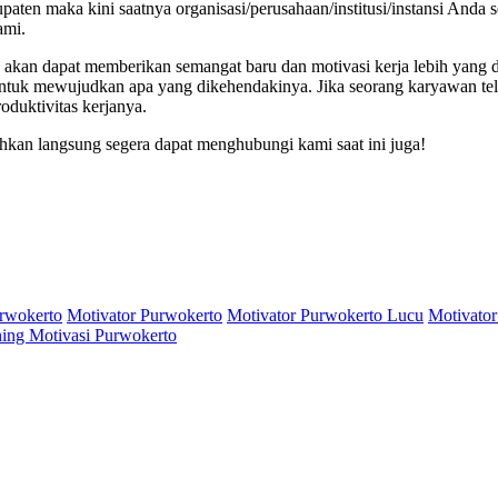
abupaten maka kini saatnya organisasi/perusahaan/institusi/instansi 
ami.
kan dapat memberikan semangat baru dan motivasi kerja lebih yang da
 untuk mewujudkan apa yang dikehendakinya. Jika seorang karyawan tel
oduktivitas kerjanya.
ahkan langsung segera dapat menghubungi kami saat ini juga!
rwokerto
Motivator Purwokerto
Motivator Purwokerto Lucu
Motivator
ning Motivasi Purwokerto