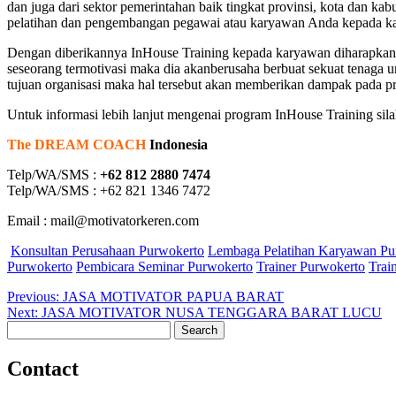
dan juga dari sektor pemerintahan baik tingkat provinsi, kota dan k
pelatihan dan pengembangan pegawai atau karyawan Anda kepada k
Dengan diberikannya InHouse Training kepada karyawan diharapkan a
seseorang termotivasi maka dia akanberusaha berbuat sekuat tenaga
tujuan organisasi maka hal tersebut akan memberikan dampak pada pr
Untuk informasi lebih lanjut mengenai program InHouse Training sil
The DREAM COACH
Indonesia
Telp/WA/SMS :
+62 812 2880 7474
Telp/WA/SMS : +62 821 1346 7472
Email : mail@motivatorkeren.com
Konsultan Perusahaan Purwokerto
Lembaga Pelatihan Karyawan Pu
Purwokerto
Pembicara Seminar Purwokerto
Trainer Purwokerto
Trai
Post
Previous
Previous:
JASA MOTIVATOR PAPUA BARAT
Next
post:
Next:
JASA MOTIVATOR NUSA TENGGARA BARAT LUCU
navigation
Search
post:
for:
Contact