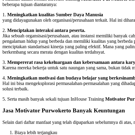
beberapa tujuan diantaranya:
1.
Meningkatkan kualitas Sumber Daya Manusia
yang didayagunakan oleh organisasi/perusahaan terkait. Hal ini dihar
2.
Menciptakan interaksi antara peserta.
Jika sebuah organsisasi/perusahaan, atau instansi memiliki banyak c
pengalaman hidup yang berbeda dan memiliki kualitas yang berbeda pu
menciptakan standarisasi kinerja yang paling efektif. Mana yang pali
berkembang secara merata dengan kualitas terdahsyat.
3.
Mempererat rasa kekeluargaan dan kebersamaan antara kar
Karena mereka bekerja untuk satu naungan yang sama, bukan tidak mu
4.
Meningkatkan motivasi dan budaya belajar yang berkesinam
Hal ini bisa mengeksplorasi permasalahan-permasalahan yang dihadap
solusi terbaik.
5. Serta masih banyak sekali tujuan InHouse Training
Motivator Pu
Jasa Motivator Purwokerto Banyak Keuntungan
Selain dari daftar manfaat yang telah dipaparkan sebelumnya di atas
Biaya lebih terjangkau