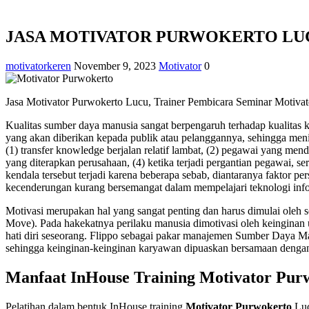
JASA MOTIVATOR PURWOKERTO LU
motivatorkeren
November 9, 2023
Motivator
0
Jasa Motivator Purwokerto Lucu, Trainer Pembicara Seminar Motivat
Kualitas sumber daya manusia sangat berpengaruh terhadap kualitas 
yang akan diberikan kepada publik atau pelanggannya, sehingga men
(1) transfer knowledge berjalan relatif lambat, (2) pegawai yang me
yang diterapkan perusahaan, (4) ketika terjadi pergantian pegawai, 
kendala tersebut terjadi karena beberapa sebab, diantaranya faktor p
kecenderungan kurang bersemangat dalam mempelajari teknologi info
Motivasi merupakan hal yang sangat penting dan harus dimulai oleh se
Move). Pada hakekatnya perilaku manusia dimotivasi oleh keinginan u
hati diri seseorang. Flippo sebagai pakar manajemen Sumber Daya 
sehingga keinginan-keinginan karyawan dipuaskan bersamaan dengan t
Manfaat InHouse Training Motivator Pur
Pelatihan dalam bentuk InHouse training
Motivator Purwokerto
Luc