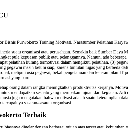
CU
or Bisnis Purwokerto Training Motivasi, Narasumber Pelatihan Karya
kinerja suatu organisasi atau perusahaan. Semakin baik Sumber Daya M
ingkat pula kepuasan publik atau pelanggannya. Namun, ada beberapa 
ndapat pelatihan kurang termotivasi dalam mengikuti pelatihan, (3) peg
sering pegawai masih belum siap, karena tuntutan tugas yang berbeda d
ersonal, meliputi usia pegawai, bekal pengetahuan dan keterampilan IT
rmasi yang baru.
tiap orang dalam rangka meningkatkan produktivitas kerjanya. Motivasi
ntuk mendapatkan sesuatu yang merupakan tujuan dari kegiatan. Arti d
Manusia juga mengatakan bahwa motivasi adalah suatu keterampilan d
ercapainya sasaran-sasaran organisasi.
wokerto Terbaik
u biasanya digelar dengan berbagai tujuan atas target atau kebutuhan 