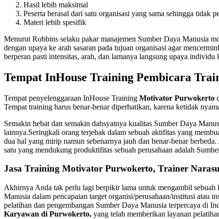
Hasil lebih maksimal
Peserta berasal dari satu organisasi yang sama sehingga tidak p
Materi lebih spesifik
Menurut Robbins selaku pakar manajemen Sumber Daya Manusia motiva
dengan upaya ke arah sasaran pada tujuan organisasi agar mencermin
berperan pasti intensitas, arah, dan lamanya langsung upaya individu 
Tempat InHouse Training Pembicara Trai
Tempat penyelenggaraan InHouse Training
Motivator Purwokerto
d
Tempat training harus benar-benar diperhatikan, karena ketidak nyam
Semakin hebat dan semakin dahsyatnya kualitas Sumber Daya Manusia 
lainnya.Seringkali orang terjebak dalam sebuah aktifitas yang membu
dua hal yang mirip namun sebenarnya jauh dan benar-benar berbeda. Akt
satu yang mendukung produktifitas sebuah perusahaan adalah Sumber
Jasa Training Motivator Purwokerto, Trainer Nara
Akhirnya Anda tak perlu lagi berpikir lama untuk mengambil sebuah k
Manusia dalam pencapaian target organisi/perusahaan/institusi atau 
pelatihan dan pengembangan Sumber Daya Manusia terpercaya di In
Karyawan di Purwokerto,
yang telah memberikan layanan pelatiha