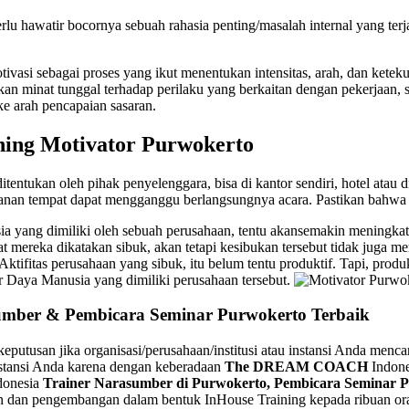
erlu hawatir bocornya sebuah rahasia penting/masalah internal yang ter
si sebagai proses yang ikut menentukan intensitas, arah, dan keteku
kan minat tunggal terhadap perilaku yang berkaitan dengan pekerjaan,
ke arah pencapaian sasaran.
ning Motivator Purwokerto
itentukan oleh pihak penyelenggara, bisa di kantor sendiri, hotel atau
anan tempat dapat mengganggu berlangsungnya acara. Pastikan bahwa te
yang dimiliki oleh sebuah perusahaan, tentu akansemakin meningkatkan 
at mereka dikatakan sibuk, akan tetapi kesibukan tersebut tidak juga m
ifitas perusahaan yang sibuk, itu belum tentu produktif. Tapi, produkt
 Daya Manusia yang dimiliki perusahaan tersebut.
sumber & Pembicara Seminar Purwokerto Terbaik
eputusan jika organisasi/perusahaan/institusi atau instansi Anda men
instansi Anda karena dengan keberadaan
The DREAM COACH
Indone
donesia
Trainer Narasumber di Purwokerto, Pembicara Seminar P
n dan pengembangan dalam bentuk InHouse Training kepada ribuan oran