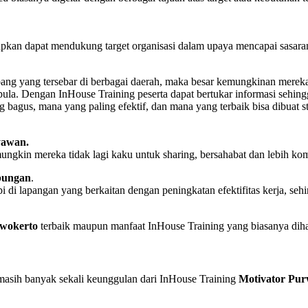
apkan dapat mendukung target organisasi dalam upaya mencapai sasaran 
abang yang tersebar di berbagai daerah, maka besar kemungkinan merek
la. Dengan InHouse Training peserta dapat bertukar informasi sehingg
ng bagus, mana yang paling efektif, dan mana yang terbaik bisa dibuat
yawan.
ngkin mereka tidak lagi kaku untuk sharing, bersahabat dan lebih kom
bungan
.
i di lapangan yang berkaitan dengan peningkatan efektifitas kerja, s
rwokerto
terbaik maupun manfaat InHouse Training yang biasanya diha
, masih banyak sekali keunggulan dari InHouse Training
Motivator Pur