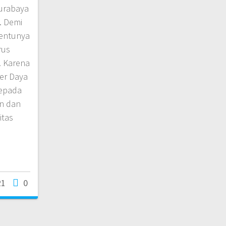
Surabaya
. Demi
tentunya
rus
. Karena
er Daya
epada
an dan
itas
21
0