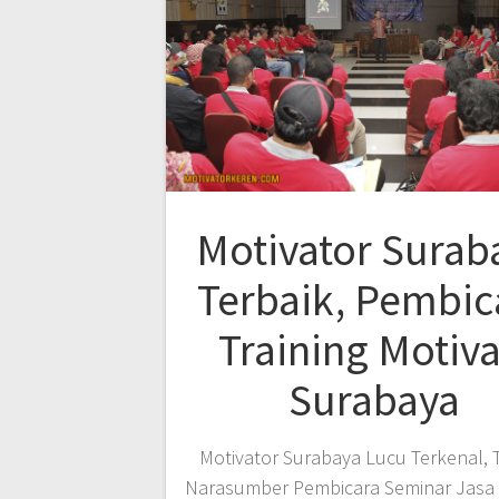
Motivator Surab
Terbaik, Pembic
Training Motiva
Surabaya
Motivator Surabaya Lucu Terkenal, T
Narasumber Pembicara Seminar Jasa 