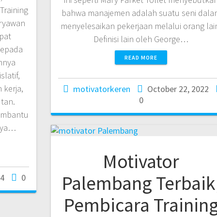
Training
bahwa manajemen adalah suatu seni dala
aryawan
menyelesaikan pekerjaan melalui orang lai
pat
Definisi lain oleh George…
kepada
READ MORE
innya
latif,
 kerja,
motivatorkeren
October 22, 2022
0
tan.
membantu
aya…
Motivator
Palembang Terbaik
24
0
Pembicara Trainin