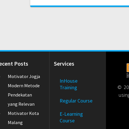
ecent Posts
Services
Motivator Jogja
InHouse
Modern Metode
© 202
Training
usin
Pendekatan
Regular Course
yang Relevan
Motivator Kota
E-Learning
Course
Malang