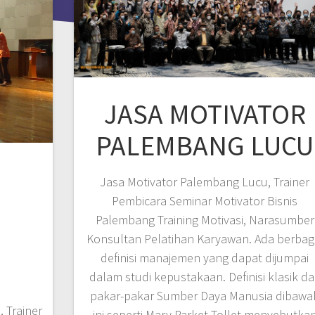
JASA MOTIVATOR
PALEMBANG LUCU
Jasa Motivator Palembang Lucu, Trainer
Pembicara Seminar Motivator Bisnis
Palembang Training Motivasi, Narasumber
Konsultan Pelatihan Karyawan. Ada berbag
definisi manajemen yang dapat dijumpai
dalam studi kepustakaan. Definisi klasik da
pakar-pakar Sumber Daya Manusia dibawa
 Trainer
ini seperti Mary Parket Tollet menyebutka