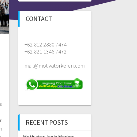
CONTACT
+62 812 2880 7474
+62 821 1346 7472
mail@motivatorkeren.com
ai
ri
RECENT POSTS
h
n
Motivator Jogja Modern