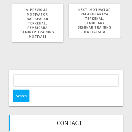
PREVIOUS
NEXT
PREVIOUS:
NEXT:
MOTIVATOR
POST:
POST:
PALANGKARAYA
MOTIVATOR
TERKENAL,
BALIKPAPAN
PEMBICARA
TERKENAL,
SEMINAR TRAINING
PEMBICARA
MOTIVASI
SEMINAR TRAINING
MOTIVASI
Search
for:
CONTACT