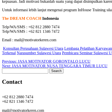
kepuasan. Jadi motivasi bukanlah suatu yang dapat disimpulkan kare
Untuk informasi lebih lanjut mengenai program InHouse Training sil
The DREAM COACH
Indonesia
Telp/WA/SMS : +62 812 2880 7474
Telp/WA/SMS : +62 821 1346 7472
Email : mail@motivatorkeren.com
Konsultan Perusahaan Sulawesi Utara
Lembaga Pelatihan Karyawan
Terkenal
Narasumber Sulawesi Utara
Pembicara Seminar Sulawesi U
Post
Previous
Previous:
JASA MOTIVATOR GORONTALO LUCU
Next
post:
Next:
JASA MOTIVATOR NUSA TENGGARA TIMUR LUCU
navigation
Search
post:
for:
Contact
+62 812 2880 7474
+62 821 1346 7472
mail@motivatorkeren.com