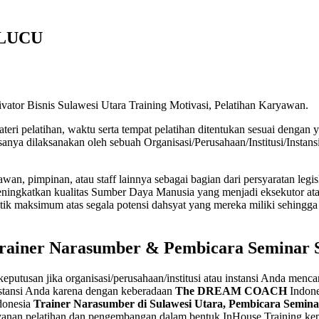
 LUCU
vator Bisnis Sulawesi Utara Training Motivasi, Pelatihan Karyawan.
eri pelatihan, waktu serta tempat pelatihan ditentukan sesuai dengan 
nya dilaksanakan oleh sebuah Organisasi/Perusahaan/Institusi/Instans
n, pimpinan, atau staff lainnya sebagai bagian dari persyaratan legislat
ingkatkan kualitas Sumber Daya Manusia yang menjadi eksekutor atas 
 maksimum atas segala potensi dahsyat yang mereka miliki sehingga 
 Trainer Narasumber & Pembicara Seminar 
eputusan jika organisasi/perusahaan/institusi atau instansi Anda men
instansi Anda karena dengan keberadaan
The DREAM COACH
Indone
donesia
Trainer Narasumber di Sulawesi Utara, Pembicara Seminar
yanan pelatihan dan pengembangan dalam bentuk InHouse Training kepa