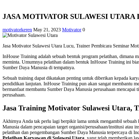
JASA MOTIVATOR SULAWESI UTARA
motivatorkeren
May 21, 2023
Motivator
0
Jasa Motivator Sulawesi Utara Lucu, Trainer Pembicara Seminar Moti
InHouse Training adalah sebuah bentuk program pelatihan, dimana mat
meminta. Umumnya pelatihan dalam bentuk InHouse Training ini biasa
Sumber Daya Manusia di tempatnya.
Sebuah training dapat dikatakan penting untuk diberikan kepada karyawa
pendidikan lanjutan. InHouse Training pun akan sangat membantu men
bermanfaat membantu Sumber Daya Manusia perusahaan mencapai titik
perusahaan.
Jasa Training Motivator Sulawesi Utara,
Akhirnya Anda tak perlu lagi berpikir lama untuk mengambil sebuah k
Manusia dalam pencapaian target organisi/perusahaan/institusi atau 
pelatihan dan pengembangan Sumber Daya Manusia terpercaya di In
Pelatihan Karyawan di Sulawesi Utara
, yang telah memberikan la