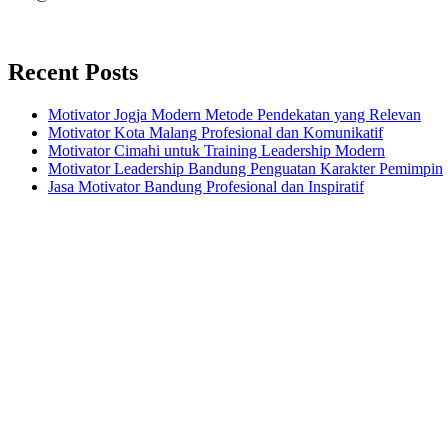
Recent Posts
Motivator Jogja Modern Metode Pendekatan yang Relevan
Motivator Kota Malang Profesional dan Komunikatif
Motivator Cimahi untuk Training Leadership Modern
Motivator Leadership Bandung Penguatan Karakter Pemimpin
Jasa Motivator Bandung Profesional dan Inspiratif
Headquarters
Jl. Perumnas No. 40
Seturan - Sleman,
Yogyakarta - Indonesia
+62 274 2800121
+62 812 2880 7474
mail@motivatorkeren.com