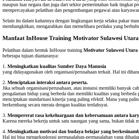
maupun luar negara dan juga dari sektor pemerintahan baik tingkat p
mempercayakan pelatihan dan pengembangan pegawai atau karyawa
Selain itu dalam kaitannya dengan lingkungan kerja selaku pakar 
membangkitkan, mengarahkan dan memelihara perilaku yang berhubu
Manfaat InHouse Training Motivator Sulawesi Utara
Pelatihan dalam bentuk InHouse training
Motivator Sulawesi Utara
beberapa tujuan diantaranya:
1.
Meningkatkan kualitas Sumber Daya Manusia
yang didayagunakan oleh organisasi/perusahaan terkait. Hal ini dihar
2.
Menciptakan interaksi antara peserta.
Jika sebuah organsisasi/perusahaan, atau instansi memiliki banyak c
pengalaman hidup yang berbeda dan memiliki kualitas yang berbeda pu
menciptakan standarisasi kinerja yang paling efektif. Mana yang pali
berkembang secara merata dengan kualitas terdahsyat.
3.
Mempererat rasa kekeluargaan dan kebersamaan antara kar
Karena mereka bekerja untuk satu naungan yang sama, bukan tidak mu
4.
Meningkatkan motivasi dan budaya belajar yang berkesinam
Hal ini bisa mengeksplorasi permasalahan-permasalahan yang dihadap