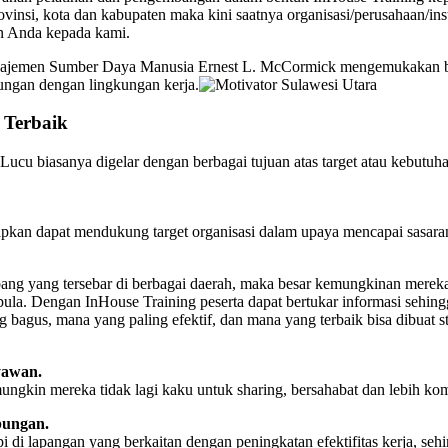
rovinsi, kota dan kabupaten maka kini saatnya organisasi/perusahaan/in
n Anda kepada kami.
manajemen Sumber Daya Manusia Ernest L. McCormick mengemukakan bah
ngan dengan lingkungan kerja.
 Terbaik
Lucu biasanya digelar dengan berbagai tujuan atas target atau kebutuh
apkan dapat mendukung target organisasi dalam upaya mencapai sasaran 
abang yang tersebar di berbagai daerah, maka besar kemungkinan merek
la. Dengan InHouse Training peserta dapat bertukar informasi sehingg
ng bagus, mana yang paling efektif, dan mana yang terbaik bisa dibuat
yawan.
ngkin mereka tidak lagi kaku untuk sharing, bersahabat dan lebih kom
bungan.
i di lapangan yang berkaitan dengan peningkatan efektifitas kerja, s