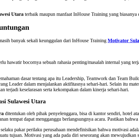
awesi Utara
terbaik maupun manfaat InHouse Training yang biasanya d
euntungan
, masih banyak sekali keunggulan dari InHouse Training
Motivator Sul
erlu hawatir bocornya sebuah rahasia penting/masalah internal yang ter
 pemahaman dasar tentang apa itu Leadership, Teamwork dan Team Buil
ang Leader dalam menjalankan aktifitasnya sehari-hari. Selain itu mat
erjadi keselarasan serta kekompakan dalam kinerja sehari-hari.
si Sulawesi Utara
ra
ditentukan oleh pihak penyelenggara, bisa di kantor sendiri, hotel a
anan tempat dapat mengganggu berlangsungnya acara. Pastikan bahwa te
aku pakar perilaku perusahaan mendefinisikan bahwa motivasi adala
suatu tujuan. Motivasi yang ada pada diri seseorang akan mewujudkan 