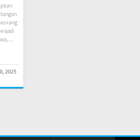
apkan
ntangan
 seorang
enjadi
swa,…
0, 2025