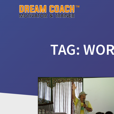
Skip
to
content
TAG:
WOR