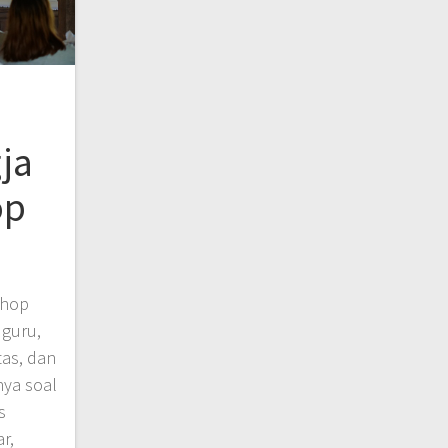
ja
op
shop
 guru,
tas, dan
nya soal
s
r,