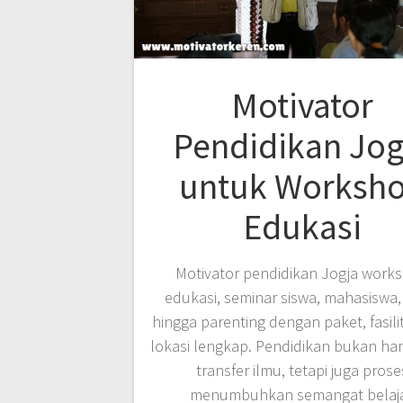
Motivator
Pendidikan Jog
untuk Worksh
Edukasi
Motivator pendidikan Jogja work
edukasi, seminar siswa, mahasiswa,
hingga parenting dengan paket, fasili
lokasi lengkap. Pendidikan bukan ha
transfer ilmu, tetapi juga prose
menumbuhkan semangat belaja