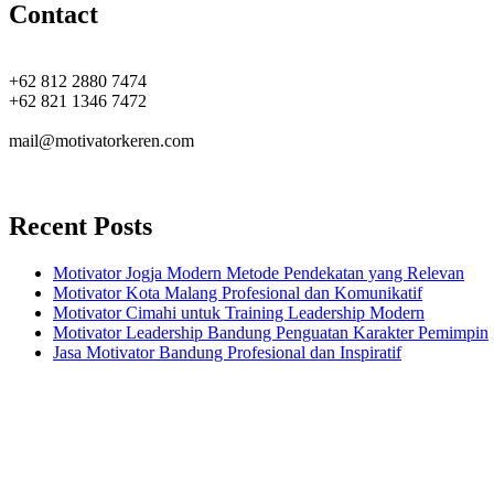
Contact
+62 812 2880 7474
+62 821 1346 7472
mail@motivatorkeren.com
Recent Posts
Motivator Jogja Modern Metode Pendekatan yang Relevan
Motivator Kota Malang Profesional dan Komunikatif
Motivator Cimahi untuk Training Leadership Modern
Motivator Leadership Bandung Penguatan Karakter Pemimpin
Jasa Motivator Bandung Profesional dan Inspiratif
Headquarters
Jl. Perumnas No. 40
Seturan - Sleman,