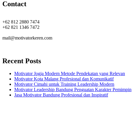
Contact
+62 812 2880 7474
+62 821 1346 7472
mail@motivatorkeren.com
Recent Posts
Motivator Jogja Modern Metode Pendekatan yang Relevan
Motivator Kota Malang Profesional dan Komunikatif
Motivator Cimahi untuk Training Leadership Modern
Motivator Leadership Bandung Penguatan Karakter Pemimpin
Jasa Motivator Bandung Profesional dan Inspiratif
Headquarters
Jl. Perumnas No. 40
Seturan - Sleman,