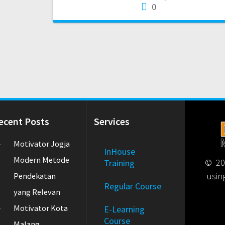
0
ecent Posts
Services
Motivator Jogja
InHouse
Modern Metode
© 202
Training
usin
Pendekatan
Regular Course
yang Relevan
Motivator Kota
E-Learning
Course
Malang