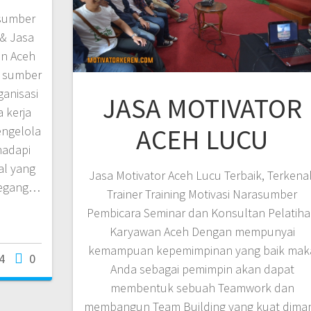
asumber
 & Jasa
an Aceh
i sumber
ganisasi
JASA MOTIVATOR
 kerja
ACEH LUCU
engelola
hadapi
l yang
Jasa Motivator Aceh Lucu Terbaik, Terkenal
megang…
Trainer Training Motivasi Narasumber
Pembicara Seminar dan Konsultan Pelatih
Karyawan Aceh Dengan mempunyai
kemampuan kepemimpinan yang baik mak
4
0
Anda sebagai pemimpin akan dapat
membentuk sebuah Teamwork dan
membangun Team Building yang kuat dima