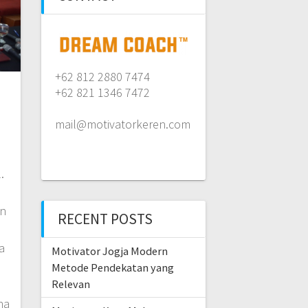
+62 812 2880 7474
+62 821 1346 7472
mail@motivatorkeren.com
.
an
RECENT POSTS
a
Motivator Jogja Modern
Metode Pendekatan yang
Relevan
na