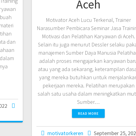
Aceh
Training
aryawan
ebuah
Motivator Aceh Lucu Terkenal, Trainer
materi
Narasumber Pembicara Seminar Jasa Traini
tihan
Motivasi dan Pelatihan Karyawan di Aceh.
nta dan
Selain itu juga menurut Dessler selaku pak
sahaan
manajemen Sumber Daya Manusia Pelatih
 dalam
adalah proses mengajarkan karyawan bar
anya
atau yang ada sekarang, keterampilan das
yang mereka butuhkan untuk menjalanka
pekerjaan mereka. Pelatihan merupakan
salah satu usaha dalam meningkatkan mu
Sumber…
2022
READ MORE
motivatorkeren
September 25, 20