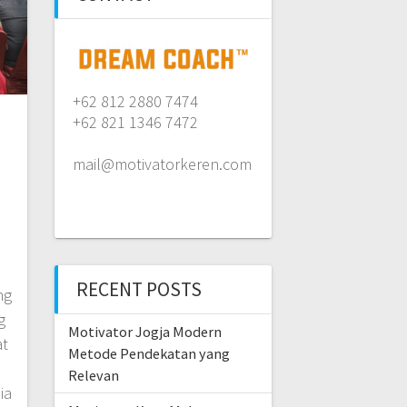
+62 812 2880 7474
+62 821 1346 7472
mail@motivatorkeren.com
RECENT POSTS
ng
g
Motivator Jogja Modern
at
Metode Pendekatan yang
i
Relevan
ia