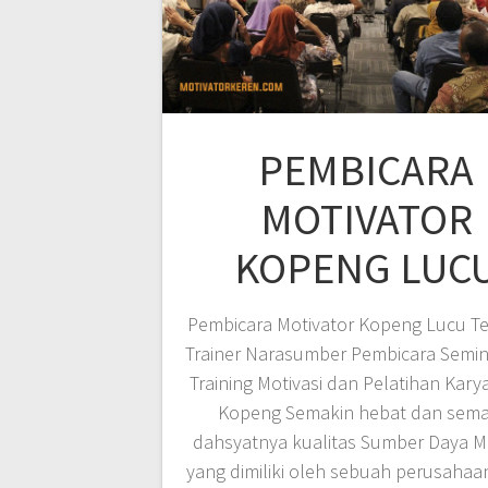
PEMBICARA
MOTIVATOR
KOPENG LUC
Pembicara Motivator Kopeng Lucu Te
Trainer Narasumber Pembicara Semin
Training Motivasi dan Pelatihan Kary
Kopeng Semakin hebat dan sema
dahsyatnya kualitas Sumber Daya M
yang dimiliki oleh sebuah perusahaan