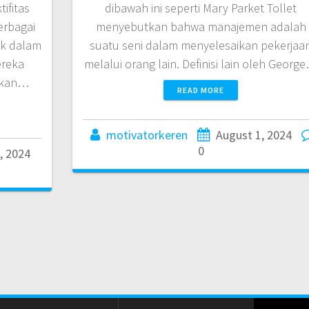
ifitas
dibawah ini seperti Mary Parket Tollet
erbagai
menyebutkan bahwa manajemen adalah
ak dalam
suatu seni dalam menyelesaikan pekerjaa
ereka
melalui orang lain. Definisi lain oleh Georg
bukan…
READ MORE
motivatorkeren
August 1, 2024
0
, 2024