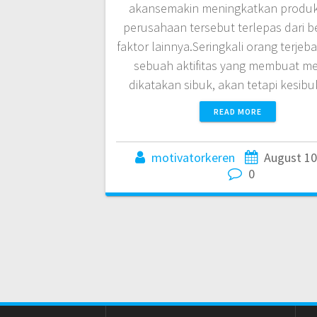
akansemakin meningkatkan produkt
perusahaan tersebut terlepas dari b
faktor lainnya.Seringkali orang terjeb
sebuah aktifitas yang membuat m
dikatakan sibuk, akan tetapi kesi
READ MORE
motivatorkeren
August 10
0