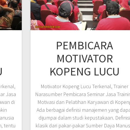
PEMBICARA
MOTIVATOR
U
KOPENG LUCU
rkenal,
Motivator Kopeng Lucu Terkenal, Trainer
ar Jasa
Narasumber Pembicara Seminar Jasa Traini
awan di
Motivasi dan Pelatihan Karyawan di Kopen
kin
Ada berbagai definisi manajemen yang dap
anusia
dijumpai dalam studi kepustakaan. Definis
, tentu
klasik dari pakar-pakar Sumber Daya Manus