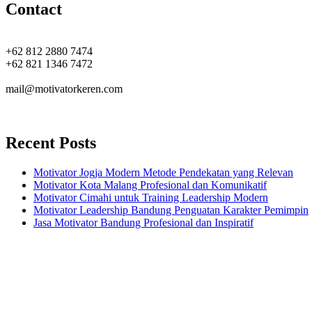
Contact
+62 812 2880 7474
+62 821 1346 7472
mail@motivatorkeren.com
Recent Posts
Motivator Jogja Modern Metode Pendekatan yang Relevan
Motivator Kota Malang Profesional dan Komunikatif
Motivator Cimahi untuk Training Leadership Modern
Motivator Leadership Bandung Penguatan Karakter Pemimpin
Jasa Motivator Bandung Profesional dan Inspiratif
Headquarters
Jl. Perumnas No. 40
Seturan - Sleman,