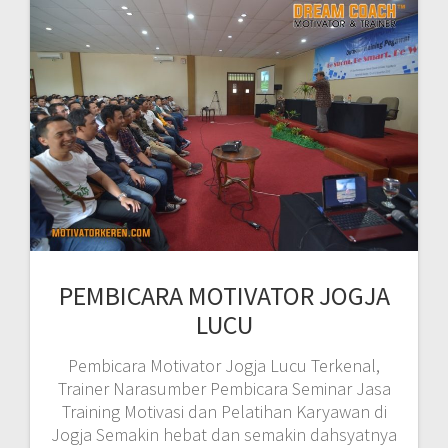
PEMBICARA MOTIVATOR JOGJA
LUCU
Pembicara Motivator Jogja Lucu Terkenal,
Trainer Narasumber Pembicara Seminar Jasa
Training Motivasi dan Pelatihan Karyawan di
Jogja Semakin hebat dan semakin dahsyatnya