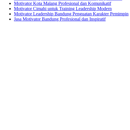
Motivator Kota Malang Profesional dan Komunikatif
Motivator Cimahi untuk Training Leadership Modern
Motivator Leadership Bandung Penguatan Karakter Pemimpin
Jasa Motivator Bandung Profesional dan Inspiratif
Headquarters
Jl. Perumnas No. 40
Seturan - Sleman,
Yogyakarta - Indonesia
+62 274 2800121
+62 812 2880 7474
mail@motivatorkeren.com
Recent Posts
Motivator Jogja Modern Metode Pendekatan yang Relevan
Motivator Kota Malang Profesional dan Komunikatif