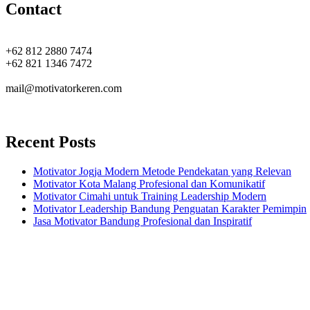
Contact
+62 812 2880 7474
+62 821 1346 7472
mail@motivatorkeren.com
Recent Posts
Motivator Jogja Modern Metode Pendekatan yang Relevan
Motivator Kota Malang Profesional dan Komunikatif
Motivator Cimahi untuk Training Leadership Modern
Motivator Leadership Bandung Penguatan Karakter Pemimpin
Jasa Motivator Bandung Profesional dan Inspiratif
Headquarters
Jl. Perumnas No. 40
Seturan - Sleman,