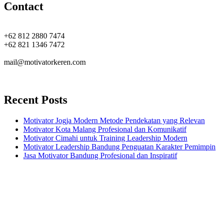
Contact
+62 812 2880 7474
+62 821 1346 7472
mail@motivatorkeren.com
Recent Posts
Motivator Jogja Modern Metode Pendekatan yang Relevan
Motivator Kota Malang Profesional dan Komunikatif
Motivator Cimahi untuk Training Leadership Modern
Motivator Leadership Bandung Penguatan Karakter Pemimpin
Jasa Motivator Bandung Profesional dan Inspiratif
Headquarters
Jl. Perumnas No. 40
Seturan - Sleman,