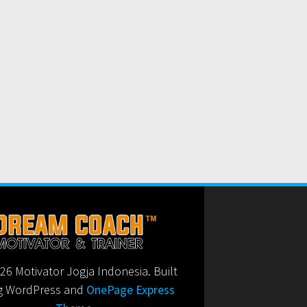
6 Motivator Jogja Indonesia. Built
g WordPress and
OnePage Express