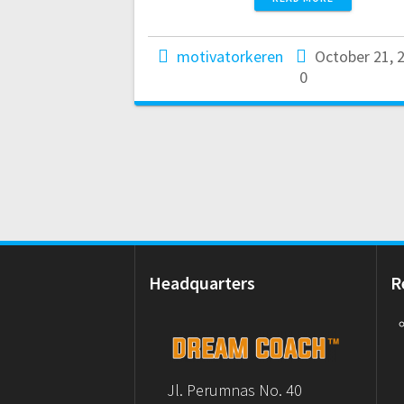
motivatorkeren
October 21, 
0
Headquarters
R
Jl. Perumnas No. 40