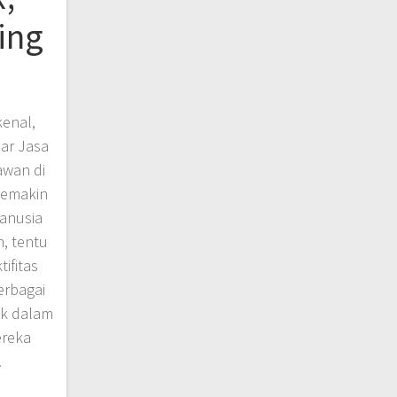
ing
kenal,
ar Jasa
awan di
semakin
anusia
, tentu
ifitas
erbagai
ak dalam
ereka
…