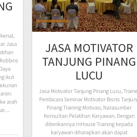
NG
rkenal,
JASA MOTIVATOR
ar Jasa
atihan
TANJUNG PINANG
 Robbins
Daya
LUCU
g ikut
tekunan
Jasa Motivator Tanjung Pinang Lucu, Traine
aran.
Pembicara Seminar Motivator Bisnis Tanjun
ke arah
Pinang Training Motivasi, Narasumber
gar…
Konsultan Pelatihan Karyawan. Dengan
diberikannya InHouse Training kepada
karyawan diharapkan akan dapat