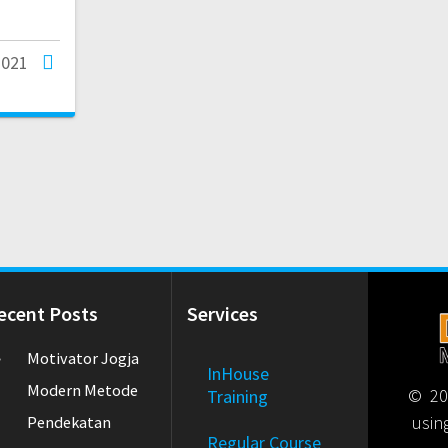
2021
ecent Posts
Services
Motivator Jogja
InHouse
Modern Metode
© 202
Training
usin
Pendekatan
Regular Course