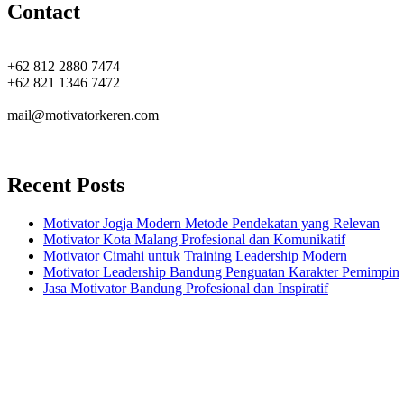
Contact
+62 812 2880 7474
+62 821 1346 7472
mail@motivatorkeren.com
Recent Posts
Motivator Jogja Modern Metode Pendekatan yang Relevan
Motivator Kota Malang Profesional dan Komunikatif
Motivator Cimahi untuk Training Leadership Modern
Motivator Leadership Bandung Penguatan Karakter Pemimpin
Jasa Motivator Bandung Profesional dan Inspiratif
Headquarters
Jl. Perumnas No. 40
Seturan - Sleman,