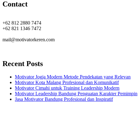
Contact
+62 812 2880 7474
+62 821 1346 7472
mail@motivatorkeren.com
Recent Posts
Motivator Jogja Modern Metode Pendekatan yang Relevan
Motivator Kota Malang Profesional dan Komunikatif
Motivator Cimahi untuk Training Leadership Modern
Motivator Leadership Bandung Penguatan Karakter Pemimpin
Jasa Motivator Bandung Profesional dan Inspiratif
Headquarters
Jl. Perumnas No. 40
Seturan - Sleman,