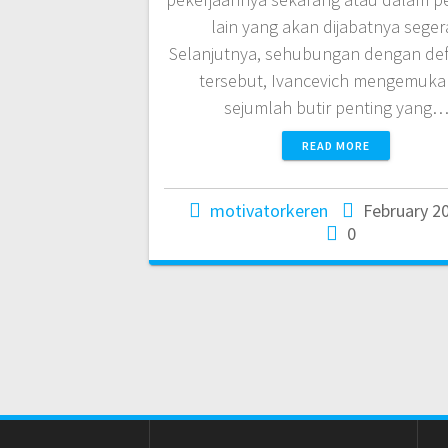
lain yang akan dijabatnya segera
Selanjutnya, sehubungan dengan defi
tersebut, Ivancevich mengemuk
sejumlah butir penting yang
READ MORE
motivatorkeren
February 20
0