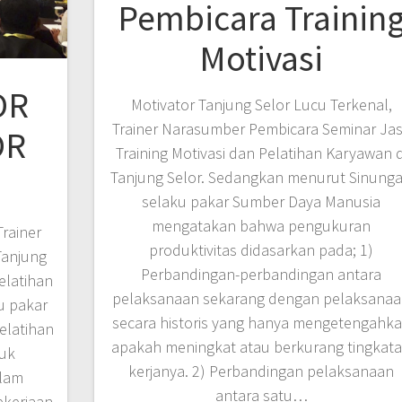
Pembicara Trainin
Motivasi
OR
Motivator Tanjung Selor Lucu Terkenal,
Trainer Narasumber Pembicara Seminar Ja
OR
Training Motivasi dan Pelatihan Karyawan d
Tanjung Selor. Sedangkan menurut Sinung
selaku pakar Sumber Daya Manusia
mengatakan bahwa pengukuran
Trainer
produktivitas didasarkan pada; 1)
Tanjung
Perbandingan-perbandingan antara
elatihan
pelaksanaan sekarang dengan pelaksana
u pakar
secara historis yang hanya mengetengahk
elatihan
apakah meningkat atau berkurang tingkat
tuk
kerjanya. 2) Perbandingan pelaksanaan
alam
antara satu…
ekerjaan