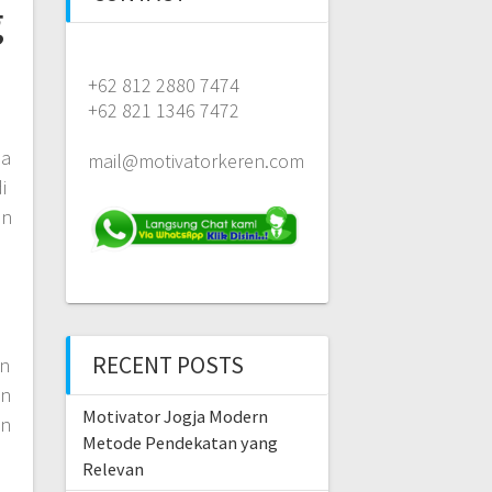
g
+62 812 2880 7474
+62 821 1346 7472
sa
mail@motivatorkeren.com
i
an
RECENT POSTS
an
an
Motivator Jogja Modern
an
Metode Pendekatan yang
Relevan