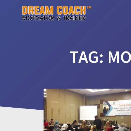
Skip
to
content
TAG:
MO