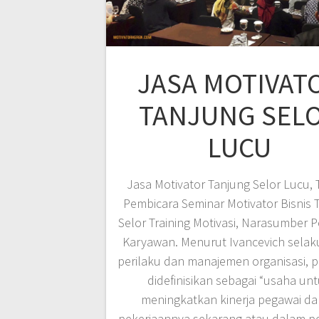
JASA MOTIVAT
TANJUNG SEL
LUCU
Jasa Motivator Tanjung Selor Lucu, 
Pembicara Seminar Motivator Bisnis 
Selor Training Motivasi, Narasumber P
Karyawan. Menurut Ivancevich selak
perilaku dan manajemen organisasi, p
didefinisikan sebagai “usaha un
meningkatkan kinerja pegawai d
pekerjaannya sekarang atau dalam p