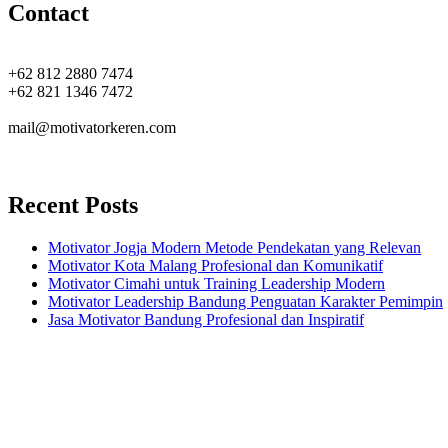
Contact
+62 812 2880 7474
+62 821 1346 7472
mail@motivatorkeren.com
Recent Posts
Motivator Jogja Modern Metode Pendekatan yang Relevan
Motivator Kota Malang Profesional dan Komunikatif
Motivator Cimahi untuk Training Leadership Modern
Motivator Leadership Bandung Penguatan Karakter Pemimpin
Jasa Motivator Bandung Profesional dan Inspiratif
Headquarters
Jl. Perumnas No. 40
Seturan - Sleman,