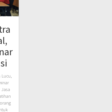
tra
l,
nar
si
& Lucu,
minar
& Jasa
atihan
-orang
ntuk