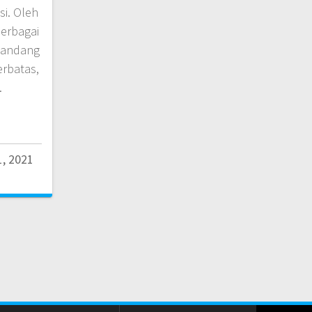
i. Oleh
berbagai
ipandang
erbatas,
…
, 2021