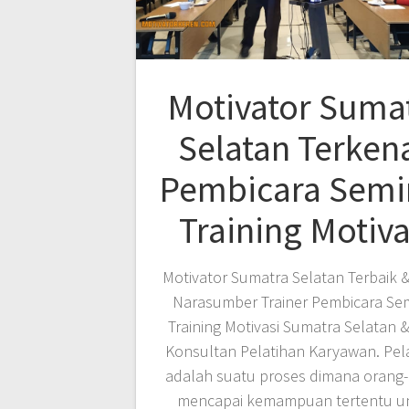
Motivator Suma
Selatan Terkena
Pembicara Semi
Training Motiva
Motivator Sumatra Selatan Terbaik 
Narasumber Trainer Pembicara Se
Training Motivasi Sumatra Selatan 
Konsultan Pelatihan Karyawan. Pel
adalah suatu proses dimana orang
mencapai kemampuan tertentu u