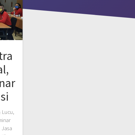
tra
l,
nar
si
& Lucu,
minar
& Jasa