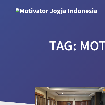
Skip
to
content
TAG:
MOT