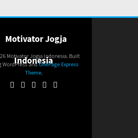
6 Motivator Jogja Indonesia. Built
g WordPress and
OnePage Express
Theme
.