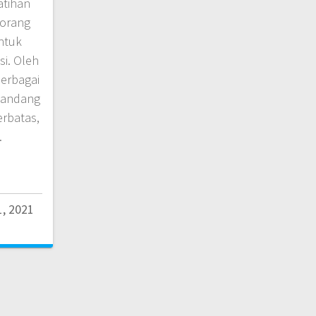
atihan
-orang
ntuk
i. Oleh
berbagai
ipandang
erbatas,
…
, 2021