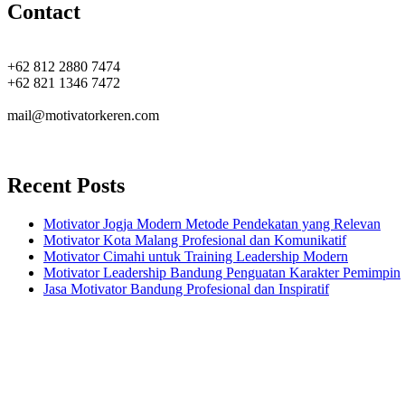
Contact
+62 812 2880 7474
+62 821 1346 7472
mail@motivatorkeren.com
Recent Posts
Motivator Jogja Modern Metode Pendekatan yang Relevan
Motivator Kota Malang Profesional dan Komunikatif
Motivator Cimahi untuk Training Leadership Modern
Motivator Leadership Bandung Penguatan Karakter Pemimpin
Jasa Motivator Bandung Profesional dan Inspiratif
Headquarters
Jl. Perumnas No. 40
Seturan - Sleman,