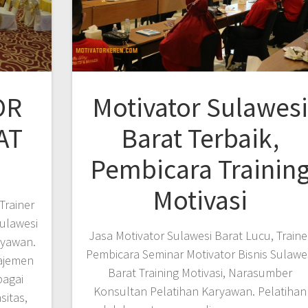
OR
Motivator Sulawes
AT
Barat Terbaik,
Pembicara Trainin
Motivasi
Trainer
Sulawesi
Jasa Motivator Sulawesi Barat Lucu, Traine
ryawan.
Pembicara Seminar Motivator Bisnis Sulawe
ajemen
Barat Training Motivasi, Narasumber
bagai
Konsultan Pelatihan Karyawan. Pelatihan
sitas,