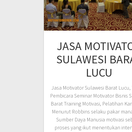
JASA MOTIVAT
SULAWESI BAR
LUCU
Jasa Motivator Sulawesi Barat Lucu, 
Pembicara Seminar Motivator Bisnis 
Barat Training Motivasi, Pelatihan Ka
Menurut Robbins selaku pakar man
Sumber Daya Manusia motivasi se
proses yang ikut menentukan inten