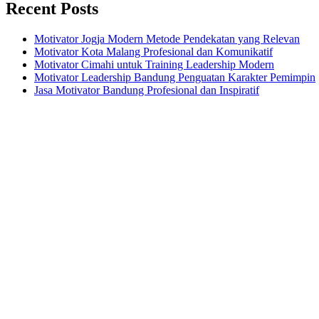
Recent Posts
Motivator Jogja Modern Metode Pendekatan yang Relevan
Motivator Kota Malang Profesional dan Komunikatif
Motivator Cimahi untuk Training Leadership Modern
Motivator Leadership Bandung Penguatan Karakter Pemimpin
Jasa Motivator Bandung Profesional dan Inspiratif
Headquarters
Jl. Perumnas No. 40
Seturan - Sleman,
Yogyakarta - Indonesia
+62 274 2800121
+62 812 2880 7474
mail@motivatorkeren.com
Recent Posts