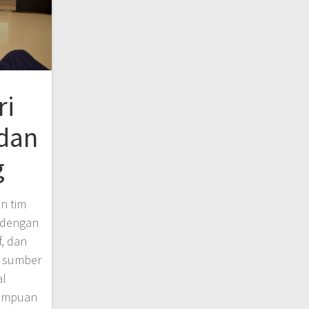
ri
 dan
g
n tim
l dengan
f, dan
s sumber
al
mampuan