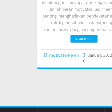
membangun semangat dan kerja sama 
sinilah peran motivator Kediri men
penting, menghadirkan pendekatan in
untuk perusahaan, instansi, ma
komunitas yang ingin memperkuat s
READ MORE
motivatorkeren
January 30, 
0