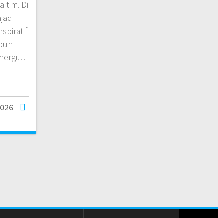
tim. Di
jadi
spiratif
upun
inergi…
2026