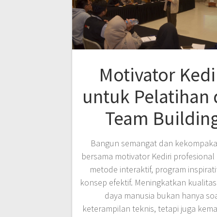
Motivator Kedi
untuk Pelatihan
Team Buildin
Bangun semangat dan kekompaka
bersama motivator Kediri profesiona
metode interaktif, program inspirati
konsep efektif. Meningkatkan kualita
daya manusia bukan hanya so
keterampilan teknis, tetapi juga ke