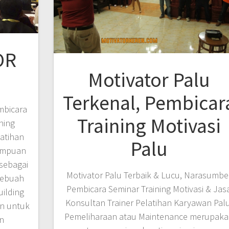
OR
Motivator Palu
Terkenal, Pembicar
mbicara
Training Motivasi
ning
atihan
Palu
ampuan
sebagai
Motivator Palu Terbaik & Lucu, Narasumbe
sebuah
Pembicara Seminar Training Motivasi & Jas
ilding
Konsultan Trainer Pelatihan Karyawan Palu
n untuk
Pemeliharaan atau Maintenance merupak
n