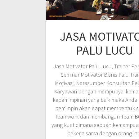
JASA MOTIVAT
PALU LUCU
Jasa Motivator Palu Lucu, Trainer Pe
Seminar Motivator Bisnis Palu Trai
Motivasi, Narasumber Konsultan Pel
Karyawan Dengan mempunyai kem
kepemimpinan yang baik maka Anda 
pemimpin akan dapat membentuk 
Teamwork dan membangun Team Bu
yang kuat dimana sebuah kemampua
bekerja sama dengan orang lai