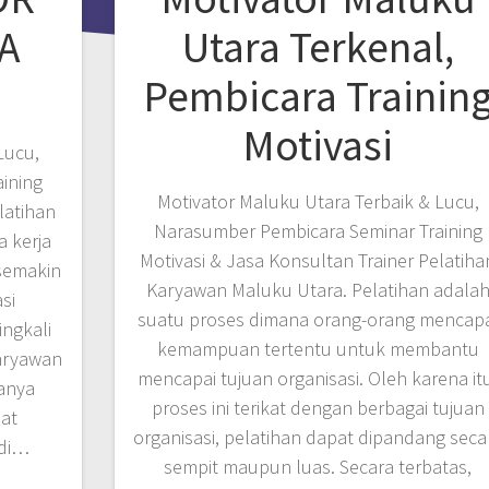
A
Utara Terkenal,
Pembicara Trainin
Motivasi
Lucu,
ining
Motivator Maluku Utara Terbaik & Lucu,
latihan
Narasumber Pembicara Seminar Training
 kerja
Motivasi & Jasa Konsultan Trainer Pelatiha
 semakin
Karyawan Maluku Utara. Pelatihan adala
si
suatu proses dimana orang-orang mencapa
ingkali
kemampuan tertentu untuk membantu
aryawan
mencapai tujuan organisasi. Oleh karena it
anya
proses ini terikat dengan berbagai tujuan
pat
organisasi, pelatihan dapat dipandang seca
 di…
sempit maupun luas. Secara terbatas,