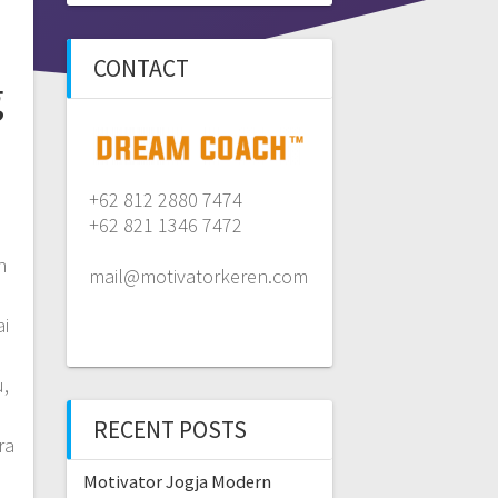
CONTACT
g
+62 812 2880 7474
+62 821 1346 7472
n
mail@motivatorkeren.com
h
i
u,
RECENT POSTS
ra
Motivator Jogja Modern