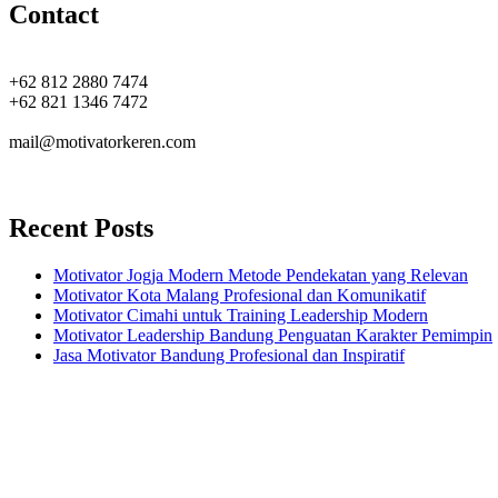
Contact
+62 812 2880 7474
+62 821 1346 7472
mail@motivatorkeren.com
Recent Posts
Motivator Jogja Modern Metode Pendekatan yang Relevan
Motivator Kota Malang Profesional dan Komunikatif
Motivator Cimahi untuk Training Leadership Modern
Motivator Leadership Bandung Penguatan Karakter Pemimpin
Jasa Motivator Bandung Profesional dan Inspiratif
Headquarters
Jl. Perumnas No. 40
Seturan - Sleman,