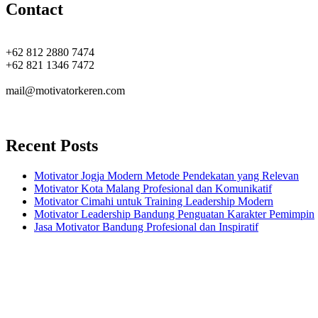
Contact
+62 812 2880 7474
+62 821 1346 7472
mail@motivatorkeren.com
Recent Posts
Motivator Jogja Modern Metode Pendekatan yang Relevan
Motivator Kota Malang Profesional dan Komunikatif
Motivator Cimahi untuk Training Leadership Modern
Motivator Leadership Bandung Penguatan Karakter Pemimpin
Jasa Motivator Bandung Profesional dan Inspiratif
Headquarters
Jl. Perumnas No. 40
Seturan - Sleman,