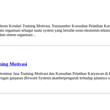
r Bisnis Kendari Training Motivasi, Narasumber Konsultan Pelatih
u organisasi sebagai suatu system yang bersifat sosio-ekonomis-tekni
alam sistem organisasi…
ning Motivasi
Seminar Jasa Training Motivasi dan Konsultan Pelatihan Karyawan di
engan ganjaran (Reward System) akanberpengaruh terhadap jalannya o