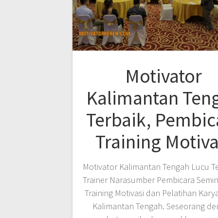
Motivator
Kalimantan Ten
Terbaik, Pembic
Training Motiva
Motivator Kalimantan Tengah Lucu Te
Trainer Narasumber Pembicara Semin
Training Motivasi dan Pelatihan Kary
Kalimantan Tengah. Seseorang d