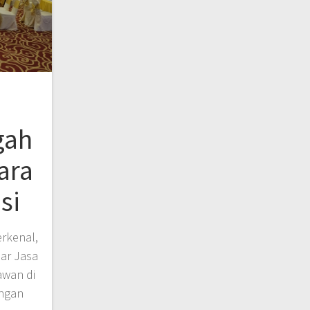
gah
ara
si
rkenal,
ar Jasa
awan di
engan