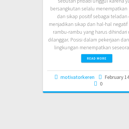
sebutan pribadi unggul karena y
bersangkutan selalu menempatkan 
dan sikap positif sebagai teladan
menjadikan sikap dan hal-hal negatif
rambu-rambu yang harus dihindari
dilanggar. Posisi dalam pekerjaan dan
lingkungan menempatkan seseo
READ MORE
motivatorkeren
February 14
0