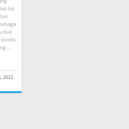
ang
hal-hal
 dan
 sebagai
 untuk
 kondisi
rang…
, 2022