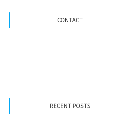
CONTACT
+62 812 2880 7474
+62 821 1346 7472
mail@motivatorkeren.com
RECENT POSTS
Motivator Jogja Modern Metode Pendekatan yang
Relevan