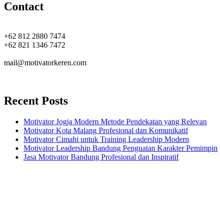
Contact
+62 812 2880 7474
+62 821 1346 7472
mail@motivatorkeren.com
Recent Posts
Motivator Jogja Modern Metode Pendekatan yang Relevan
Motivator Kota Malang Profesional dan Komunikatif
Motivator Cimahi untuk Training Leadership Modern
Motivator Leadership Bandung Penguatan Karakter Pemimpin
Jasa Motivator Bandung Profesional dan Inspiratif
Headquarters
Jl. Perumnas No. 40
Seturan - Sleman,