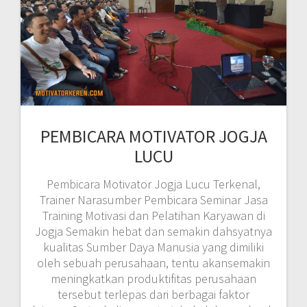
PEMBICARA MOTIVATOR JOGJA
LUCU
Pembicara Motivator Jogja Lucu Terkenal,
Trainer Narasumber Pembicara Seminar Jasa
Training Motivasi dan Pelatihan Karyawan di
Jogja Semakin hebat dan semakin dahsyatnya
kualitas Sumber Daya Manusia yang dimiliki
oleh sebuah perusahaan, tentu akansemakin
meningkatkan produktifitas perusahaan
tersebut terlepas dari berbagai faktor