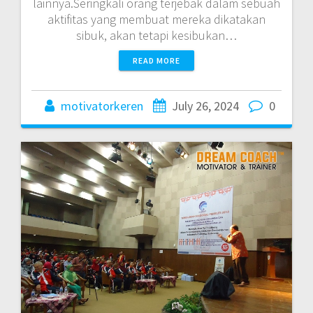
lainnya.Seringkali orang terjebak dalam sebuah
aktifitas yang membuat mereka dikatakan
sibuk, akan tetapi kesibukan…
READ MORE
motivatorkeren
July 26, 2024
0