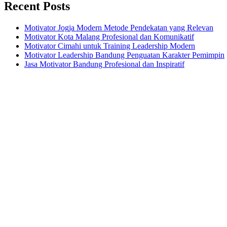
Recent Posts
Motivator Jogja Modern Metode Pendekatan yang Relevan
Motivator Kota Malang Profesional dan Komunikatif
Motivator Cimahi untuk Training Leadership Modern
Motivator Leadership Bandung Penguatan Karakter Pemimpin
Jasa Motivator Bandung Profesional dan Inspiratif
Headquarters
Jl. Perumnas No. 40
Seturan - Sleman,
Yogyakarta - Indonesia
+62 274 2800121
+62 812 2880 7474
mail@motivatorkeren.com
Recent Posts