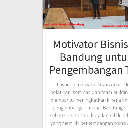
Motivator Bisnis
Bandung untu
Pengembangan 
Layanan motivator bisnis di ban
pelatihan, seminar, dan team buildi
membantu meningkatkan kinerja tim,
pengembangan usaha. Bandung di
sebagai salah satu kota kreatif di In
yang memiliki perkembangan bisnis 