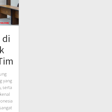
 di
k
Tim
dung
ng yang
 serta
kenal
donesia
sangat