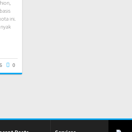
shion,
basis
ta ini.
anyak
6
0