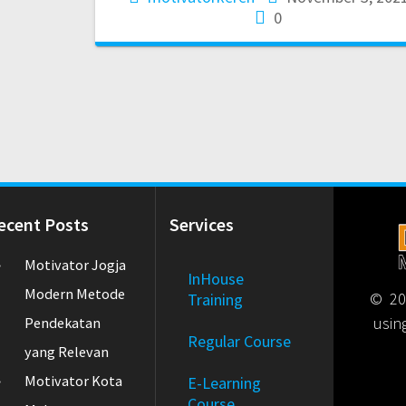
0
ecent Posts
Services
Motivator Jogja
InHouse
Modern Metode
© 202
Training
usin
Pendekatan
Regular Course
yang Relevan
Motivator Kota
E-Learning
Course