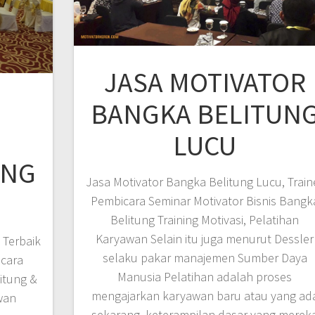
JASA MOTIVATOR
BANGKA BELITUN
LUCU
UNG
Jasa Motivator Bangka Belitung Lucu, Train
Pembicara Seminar Motivator Bisnis Bangk
Belitung Training Motivasi, Pelatihan
Karyawan Selain itu juga menurut Dessler
 Terbaik
selaku pakar manajemen Sumber Daya
icara
Manusia Pelatihan adalah proses
itung &
mengajarkan karyawan baru atau yang ad
wan
sekarang, keterampilan dasar yang merek