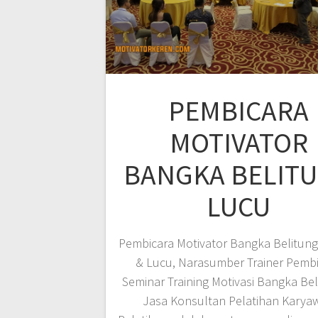
PEMBICARA
MOTIVATOR
BANGKA BELIT
LUCU
Pembicara Motivator Bangka Belitung
& Lucu, Narasumber Trainer Pemb
Seminar Training Motivasi Bangka Bel
Jasa Konsultan Pelatihan Karya