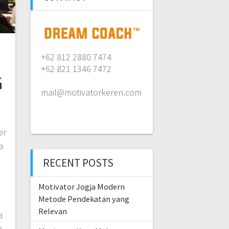
+62 812 2880 7474
+62 821 1346 7472
G
mail@motivatorkeren.com
er
a
RECENT POSTS
Motivator Jogja Modern
Metode Pendekatan yang
Relevan
a
a