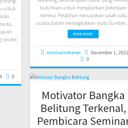
a orang-
butuhkan untuk menjalankan pekerjaan
u untuk
mereka. Pelatihan merupakan salah satu
sasi.
usaha dalam meningkatkan mutu Sumber
a itu,
tujuan
READ MORE
g secara
…
motivatorkeren
December 1, 202
0
4
0
Motivator Bangka
Belitung Terkenal,
Pembicara Semina