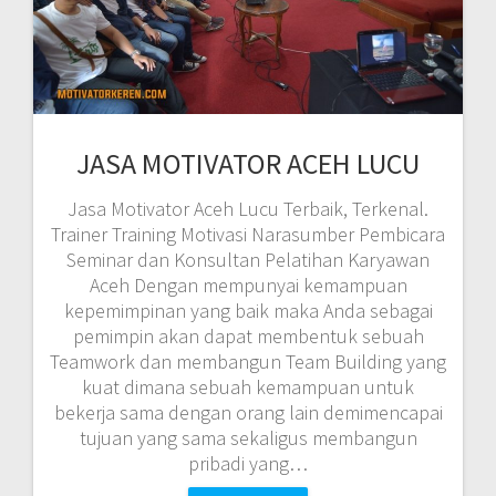
JASA MOTIVATOR ACEH LUCU
Jasa Motivator Aceh Lucu Terbaik, Terkenal.
Trainer Training Motivasi Narasumber Pembicara
Seminar dan Konsultan Pelatihan Karyawan
Aceh Dengan mempunyai kemampuan
kepemimpinan yang baik maka Anda sebagai
pemimpin akan dapat membentuk sebuah
Teamwork dan membangun Team Building yang
kuat dimana sebuah kemampuan untuk
bekerja sama dengan orang lain demimencapai
tujuan yang sama sekaligus membangun
pribadi yang…