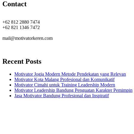
Contact
+62 812 2880 7474
+62 821 1346 7472
mail@motivatorkeren.com
Recent Posts
Motivator Jogja Modern Metode Pendekatan yang Relevan
Motivator Kota Malang Profesional dan Komunikatif
Motivator Cimahi untuk Training Leadership Modern
Motivator Leadership Bandung Penguatan Karakter Pemimpin
Jasa Motivator Bandung Profesional dan Inspiratif
Headquarters
Jl. Perumnas No. 40
Seturan - Sleman,