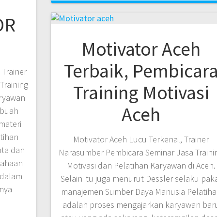
OR
Motivator Aceh
Terbaik, Pembicar
 Trainer
Training
Training Motivasi
aryawan
Aceh
ebuah
materi
tihan
Motivator Aceh Lucu Terkenal, Trainer
nta dan
Narasumber Pembicara Seminar Jasa Traini
sahaan
Motivasi dan Pelatihan Karyawan di Aceh.
 dalam
Selain itu juga menurut Dessler selaku pak
anya
manajemen Sumber Daya Manusia Pelatih
adalah proses mengajarkan karyawan bar