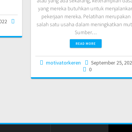
atau yang ada sekarang, keterampilan das
yang mereka butuhkan untuk menjalanka
pekerjaan mereka. Pelatihan merupakan
2022
salah satu usaha dalam meningkatkan mu
Sumber…
READ MORE
motivatorkeren
September 25, 20
0