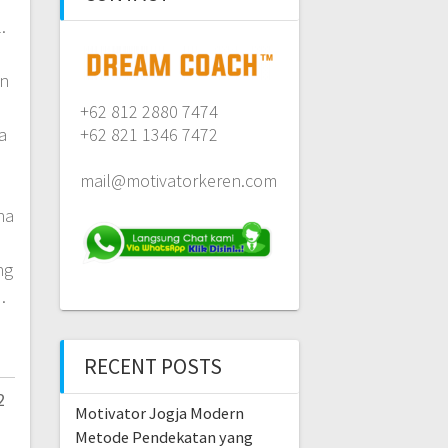
.
an
+62 812 2880 7474
a
+62 821 1346 7472
mail@motivatorkeren.com
na
ng
…
RECENT POSTS
2
Motivator Jogja Modern
Metode Pendekatan yang