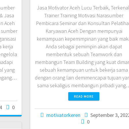
asumber
Jasa Motivator Aceh Lucu Terbaik, Terkenal
 & Jasa
Trainer Training Motivasi Narasumber
an Aceh
Pembicara Seminar dan Konsultan Pelatih
i sumber
Karyawan Aceh Dengan mempunyai
ganisasi
kemampuan kepemimpinan yang baik mak
 kerja
Anda sebagai pemimpin akan dapat
engelola
membentuk sebuah Teamwork dan
hadapi
membangun Team Building yang kuat dima
l yang
sebuah kemampuan untuk bekerja sama
megang…
dengan orang lain demimencapai tujuan ya
sama sekaligus membangun pribadi yang
READ MORE
4
0
motivatorkeren
September 3, 202
0