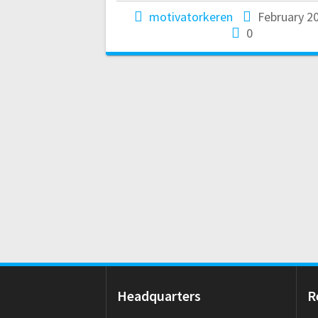
motivatorkeren
February 20
0
Headquarters
R