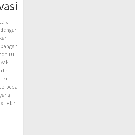
vasi
cara
 dengan
ikan
mbangan
 menuju
nyak
itas
lucu
berbeda
 yang
i lebih