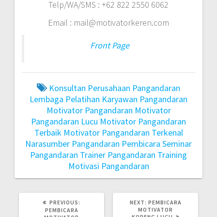
Telp/WA/SMS : +62 822 2550 6062
Email : mail@motivatorkeren.com
Front Page
Konsultan Perusahaan Pangandaran
Lembaga Pelatihan Karyawan Pangandaran
Motivator Pangandaran
Motivator
Pangandaran Lucu
Motivator Pangandaran
Terbaik
Motivator Pangandaran Terkenal
Narasumber Pangandaran
Pembicara Seminar
Pangandaran
Trainer Pangandaran
Training
Motivasi Pangandaran
PREVIOUS
NEXT
PREVIOUS:
NEXT:
PEMBICARA
POST:
POST:
MOTIVATOR
PEMBICARA
KOPENG LUCU